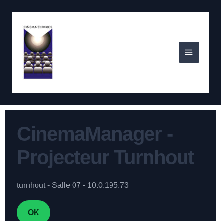
Skip
to
Main
content
Menu
CinemaManager -
Projecteur Turnhout
turnhout - Salle 07 - 10.0.195.73
OK