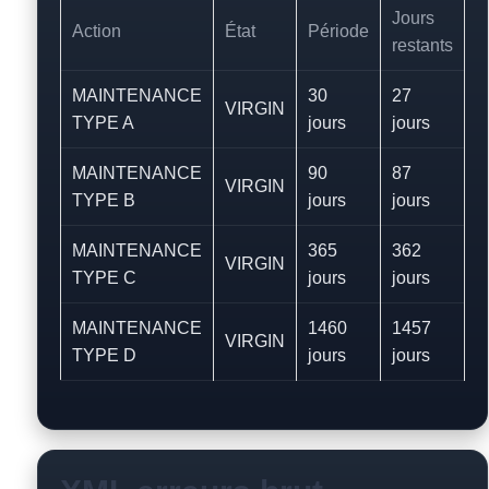
Jours
Action
État
Période
restants
MAINTENANCE
30
27
VIRGIN
TYPE A
jours
jours
MAINTENANCE
90
87
VIRGIN
TYPE B
jours
jours
MAINTENANCE
365
362
VIRGIN
TYPE C
jours
jours
MAINTENANCE
1460
1457
VIRGIN
TYPE D
jours
jours