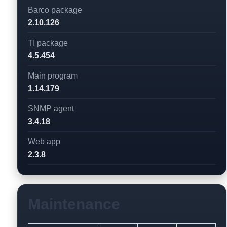
Barco package
2.10.126
TI package
4.5.454
Main program
1.14.179
SNMP agent
3.4.18
Web app
2.3.8
Maintenance