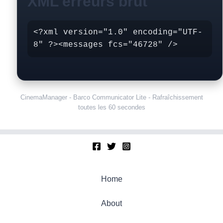
XML erreurs brut
<?xml version="1.0" encoding="UTF-
8" ?><messages fcs="46728" />
CinemaManager - Barco Communicator Lite - Rafraîchissement
toutes les 60 secondes
Home
About